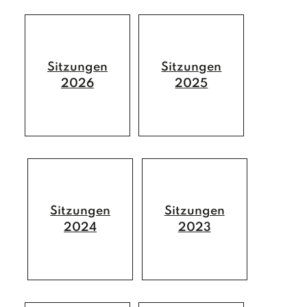
Hausmeister / Reinigung
Gemeindedaten
Bauhof
Chronik
POLITIK
Sitzungen
Sitzungen
2026
2025
BÜRGERMEISTER
GEMEINDERAT
GEMEINDERATSSITZUNGEN
AUSSCHÜSSE
Sitzungen
Sitzungen
2024
2023
LEBEN
FAMILIE & KINDER
O.K.-Zentrum Debant