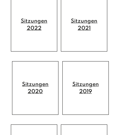
GESUNDHEIT
Kindergärten
Ärzte und Apotheken
FREIZEIT
Sitzungen
Sitzungen
Schulen
Sozialsprengel
Vereine
2022
2021
PFARREN
Büchereien
Saunaerlebnis Osttirol
Pfarre Debant
TOURISMUS & WIRTSCHAFT
Jugendtreff
Sport- und Freizeitzentrum
Pfarre Nußdorf
Der Wirtschaftsstandort
Wohn- und Pflegeheim
Spielplätze
Gewerbebetriebe
Gastronomiebetriebe
Sitzungen
Sitzungen
2020
2019
Beherbergungsbetriebe