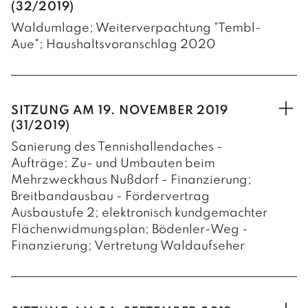
(32/2019)
Waldumlage; Weiterverpachtung "Tembl-
Aue"; Haushaltsvoranschlag 2020
Die Tiroler Landesregierung hat ab dem
Jahr 2020 neue „Hektarsätze“ für die
diversen Waldka-tegorien festgesetzt.
SITZUNG AM 19. NOVEMBER 2019
Dementsprechend verordnet der
(31/2019)
Gemeinderat ebenfalls die für Nußdorf-
Sanierung des Tennishallendaches -
Debant geltende Waldumlage neu.
Aufträge; Zu- und Umbauten beim
Mehrzweckhaus Nußdorf - Finanzierung;
Die sogenannte „Tembl-Aue“ in Debant
Breitbandausbau - Fördervertrag
wird auf ein weiteres Jahr an den
Ausbaustufe 2; elektronisch kundgemachter
heimischen Landwirt Lukas Kollnig
Flächenwidmungsplan; Bödenler-Weg -
weiterverpachtet.
Finanzierung; Vertretung Waldaufseher
Der Gemeinderat beschließt den
Im Jahr 2020 soll die heuer begonnene
Haushaltsvoranschlag 2020 einstimmig
Sanierung des Tennishallendaches weiter
wie folgt:
fortgeführt werden. Dazu werden die