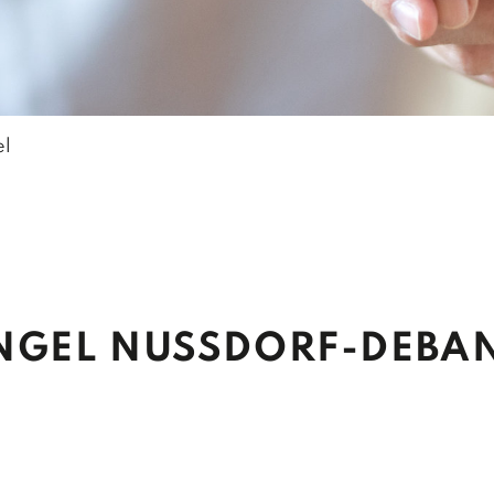
FARREN
TOURISMUS &
WIRTSCHAFT
farre Debant
Der Wirtschaftsstandor
farre Nußdorf
Gewerbebetriebe
el
Gastronomiebetriebe
Beherbergungsbetrie
GEL NUSSDORF-DEBANT