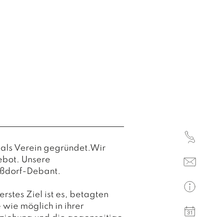
Sonnta
(Mecki
MÜ
Nachbar
Mor
Montag
17.00 U
Gemei
Nußdor
Samsta
2026
 als Verein gegründet.Wir
Nachbar
ebot. Unsere
Montag
ußdorf-Debant.
17.00 U
Gemei
rstes Ziel ist es, betagten
wie möglich in ihrer