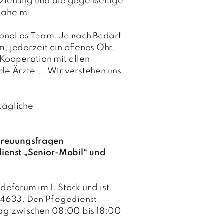
ziehung und die gegenseitige
OKTO
daheim.
Nachbar
onelles Team. Je nach Bedarf
Montag
, jederzeit ein offenes Ohr.
Uhr (W
 Kooperation mit allen
e Ärzte …. Wir verstehen uns
Almfest
Sonntag
(Mecki
 tägliche
Nachbar
etreuungsfragen
Montag
dienst „Senior-Mobil“ und
Uhr (W
deforum im 1. Stock und ist
NOV
64633. Den Pflegedienst
ag zwischen 08:00 bis 18:00
Nachbar