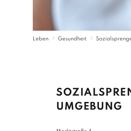
P
P
P
Leben
Gesundheit
Sozialspreng
SOZIALSPREN
MGEBUNG