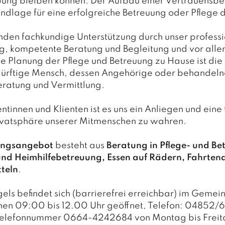
ng bleiben können. Der Aufbau einer Vertrauensbe
ndlage für eine erfolgreiche Betreuung oder Pflege 
nden fachkundige Unterstützung durch unser professi
ng, kompetente Beratung und Begleitung und vor allem
le Planung der Pflege und Betreuung zu Hause ist die
dürftige Mensch, dessen Angehörige oder behandelnd
eratung und Vermittlung.
ntinnen und Klienten ist es uns ein Anliegen und eine
Privatsphäre unserer Mitmenschen zu wahren.
ungsangebot
besteht aus
Beratung in Pflege- und B
und Heimhilfebetreuung, Essen auf Rädern, Fahrten
tteln
.
ls befindet sich (barrierefrei erreichbar) im Gemein
hen 09:00 bis 12.00 Uhr geöffnet, Telefon: 04852/
iltelefonnummer 0664-4242684 von Montag bis Freit