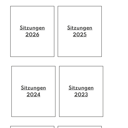
Hausmeister / Reinigung
Gemeindedaten
Bauhof
Chronik
POLITIK
Sitzungen
Sitzungen
2026
2025
BÜRGERMEISTER
GEMEINDERAT
GEMEINDERATSSITZUNGEN
AUSSCHÜSSE
Sitzungen
Sitzungen
2024
2023
LEBEN
FAMILIE & KINDER
O.K.-Zentrum Debant