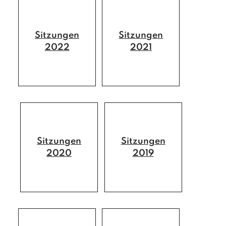
GESUNDHEIT
Kindergärten
Ärzte und Apotheken
FREIZEIT
Sitzungen
Sitzungen
Schulen
Sozialsprengel
Vereine
2022
2021
PFARREN
Büchereien
Saunaerlebnis Osttirol
Pfarre Debant
TOURISMUS & WIRTSCHAFT
Jugendtreff
Sport- und Freizeitzentrum
Pfarre Nußdorf
Der Wirtschaftsstandort
Wohn- und Pflegeheim
Spielplätze
Gewerbebetriebe
Gastronomiebetriebe
Sitzungen
Sitzungen
2020
2019
Beherbergungsbetriebe