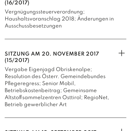
(16/2017)
Vergnügungssteuerverordnung;
Haushaltsvoranschlag 2018; Änderungen in
Ausschussbesetzungen
Nachdem der Tiroler Landtag im Juli 2017
ein neues Vergnügungssteuergesetz
erlassen hat, wird vom Gemeinderat eine
SITZUNG AM 20. NOVEMBER 2017
neue, diesem Gesetz angepasste
(15/2017)
Vergnügungssteuerverordnung für
Vergabe Eigenjagd Obriskenalpe;
Nußdorf-Debant beschlossen. Diese gilt
Resolution des Österr. Gemeindebundes
ab 01.01.2018.
Pflegeregress; Senior Mobil,
Betriebskostenbeitrag; Gemeinsame
Der Gemeinderat stimmt dem
Altstoffsammelzentren Osttirol; RegioNet,
Haushaltsvoranschlag 2018 mit Gesamt-
Betrieb gewerblicher Art
Einnahmen und Gesamt-Ausgaben von je
€ 8.393.800,-- einstimmig zu.
Der Gemeinderat stimmt der vom
Substanzverwalter Bgm. Ing. Andreas
Die Wählergruppe PRO Nußdorf-Debant,
Pfurner beabsichtigten Vergabe der