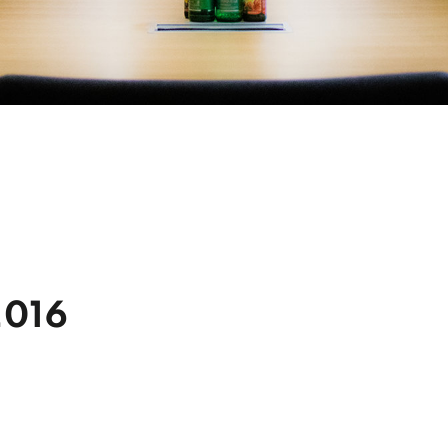
FARREN
TOURISMUS &
WIRTSCHAFT
farre Debant
Der Wirtschaftsstandor
farre Nußdorf
Gewerbebetriebe
Gastronomiebetriebe
Beherbergungsbetrie
016