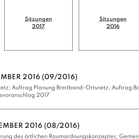
Sitzungen
Sitzungen
2017
2016
MBER 2016 (09/2016)
etz; Auftrag Planung Breitband-Ortsnetz; Auftrag Ba
tsvoranschlag 2017
m Ortsgebiet von Nußdorf-Debant flächendeckend ei
reitbandversorgung des Marktes sicherzustellen.
EMBER 2016 (08/2016)
Nettokosten des Netzes von € 2,00 Mio. wird ein ent
erung des örtlichen Raumordnungskonzeptes; Gemei
sen. Gleichzeitig erfolgen die Eröffnung eines Bauk