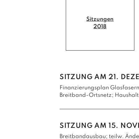
Sitzungen
2018
SITZUNG AM 21. DEZE
Finanzierungsplan Glasfasern
Breitband-Ortsnetz; Haushal
Die Marktgemeinde plant i
aufzubauen und damit die B
SITZUNG AM 15. NOV
Für die voraussichtlichen 
Breitbandausbau; teilw. Änd
Finanzierungsplan beschlos