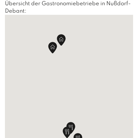
Übersicht der Gastronomiebetriebe in Nußdorf-
Hausmeister / Reinigung
Gemeindedaten
Debant:
Bauhof
Chronik
POLITIK
BÜRGERMEISTER
GEMEINDERAT
GEMEINDERATSSITZUNGEN
AUSSCHÜSSE
LEBEN
FAMILIE & KINDER
O.K.-Zentrum Debant