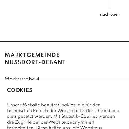
nach oben
MARKTGEMEINDE
NUSSDORF-DEBANT
Marktstraße 4
9990 Nußdorf-Debant
COOKIES
+43(0)4852/62222
Unsere Website benutzt Cookies, die für den
+43(0)4852/62222-75 (Fax)
technischen Betrieb der Website erforderlich sind und
stets gesetzt werden. Mit Statistik-Cookies werden
marktgemeinde@nussdorf-debant.at
die Zugriffe auf die Website anonymisiert
festgehalten. Diese helfen uns, die Website zu