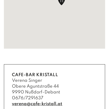
GESUNDHEIT
Kindergärten
Ärzte und Apotheken
FREIZEIT
Schulen
Sozialsprengel
Vereine
PFARREN
Büchereien
Saunaerlebnis Osttirol
Pfarre Debant
TOURISMUS & WIRTSCHAFT
Jugendtreff
Sport- und Freizeitzentrum
Pfarre Nußdorf
Der Wirtschaftsstandort
Wohn- und Pflegeheim
Spielplätze
Gewerbebetriebe
Gastronomiebetriebe
Beherbergungsbetriebe
CAFE-BAR KRISTALL
Verena Singer
Obere Aguntstraße 44
9990 Nußdorf-Debant
0676/7291637
verena@cafe-kristall.at