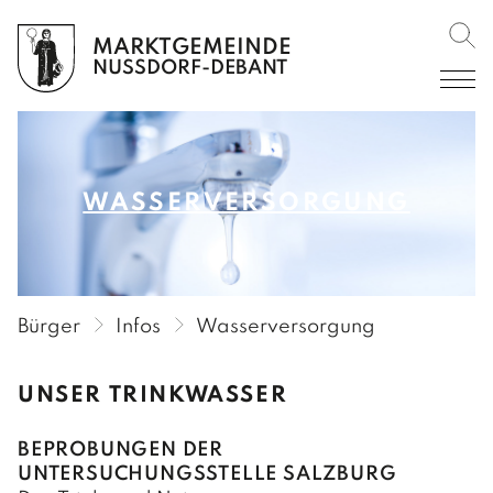
MARKTGEMEINDE
Such
BÜRGER
NUSSDORF-DEBANT
AKTUELLES
Amtliche Mitteilungen
SERVICE
WASSERVERSORGUNG
Amtstafel
Aktuelle Informationen
INFOS
Verordnungen im RIS
Formulare
Müllentsorgung
Veranstaltungen
Gebühren/Steuern
Wasserversorgung
Bürger
Infos
Wasserversorgung
Rückblicke
Leerstandsabgabe
Friedhöfe
Gemeinderundschreiben
Vorsorge Stromausfall/Blackout
UNSER TRINKWASSER
Regionet
Gemeindekurier
BEPROBUNGEN DER
UNTERSUCHUNGSSTELLE SALZBURG