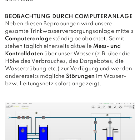
BEOBACHTUNG DURCH COMPUTERANLAGE
LEBEN
Neben diesen Beprobungen wird unsere
gesamte Trinkwasserversorgungsanlage mittels
FAMILIE & KINDER
Computeranlage
ständig beobachtet. Somit
stehen täglich einerseits aktuelle
Mess- und
O.K.-Zentrum Debant
GESUNDHEIT
Kontrolldaten
über unser Wasser (z.B. über die
Kindergärten
Höhe des Verbrauches, des Dargebotes, die
Ärzte und Apotheken
FREIZEIT
Wassertrübung etc.) zur Verfügung und werden
Schulen
Sozialsprengel
andererseits mögliche
Störungen
im Wasser-
Vereine
PFARREN
bzw. Leitungsnetz sofort angezeigt.
Büchereien
Saunaerlebnis Osttirol
Pfarre Debant
TOURISMUS & WIRTSCHAFT
Jugendtreff
Sport- und Freizeitzentrum
Pfarre Nußdorf
Der Wirtschaftsstandort
Wohn- und Pflegeheim
Spielplätze
Gewerbebetriebe
Gastronomiebetriebe