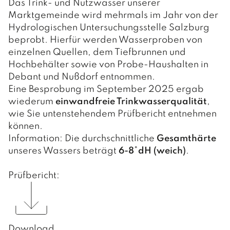
GEMEINDE
Das Trink- und Nutzwasser unserer
Marktgemeinde wird mehrmals im Jahr von der
VERWALTUNG
Hydrologischen Untersuchungsstelle Salzburg
beprobt. Hierfür werden Wasserproben von
Amts- und Sprechstunden
PERSONEN UND KONTAKT
einzelnen Quellen, dem Tiefbrunnen und
Hochbehälter sowie von Probe-Haushalten in
Verwaltung
INFOS
Debant und Nußdorf entnommen.
Eine Besprobung im September 2025 ergab
Hausmeister / Reinigung
Gemeindedaten
wiederum
einwandfreie Trinkwasserqualität
,
Bauhof
wie Sie untenstehendem Prüfbericht entnehmen
Chronik
POLITIK
können.
Information: Die durchschnittliche
Gesamthärte
BÜRGERMEISTER
unseres Wassers beträgt
6-8°dH (weich)
.
GEMEINDERAT
Prüfbericht:
GEMEINDERATSSITZUNGEN
AUSSCHÜSSE
Download