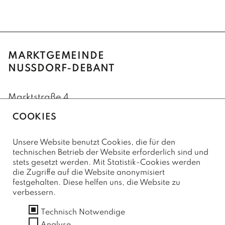
MARKTGEMEINDE
NUSSDORF-DEBANT
Marktstraße 4
9990 Nußdorf-Debant
COOKIES
+43(0)4852/62222
Unsere Website benutzt Cookies, die für den
+43(0)4852/62222-75 (Fax)
technischen Betrieb der Website erforderlich sind und
stets gesetzt werden. Mit Statistik-Cookies werden
marktgemeinde@nussdorf-debant.at
die Zugriffe auf die Website anonymisiert
festgehalten. Diese helfen uns, die Website zu
verbessern.
SERVICE
Technisch Notwendige
Kontaktformular