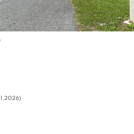
FARREN
TOURISMUS &
WIRTSCHAFT
farre Debant
Der Wirtschaftsstandor
farre Nußdorf
Gewerbebetriebe
n
Gastronomiebetriebe
Beherbergungsbetrie
01.2026)