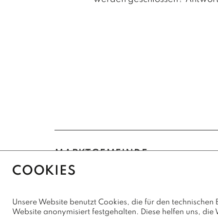
MARKTGEMEINDE
NUSSDORF-DEBANT
COOKIES
Marktstraße 4
Unsere Website benutzt Cookies, die für den technischen B
9990 Nußdorf-Debant
Website anonymisiert festgehalten. Diese helfen uns, die