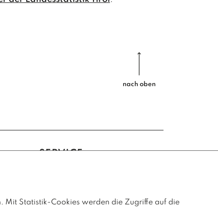
OKTO
Nachbar
Montag
Uhr (W
Almfest
nach oben
Sonntag
(Mecki
Nachbar
Montag
SERVICE
Uhr (W
Kontaktformular
Amtssignatur
NOV
Barrierefreiheitserklärung
. Mit Statistik-Cookies werden die Zugriffe auf die
Impressum
Nachbar