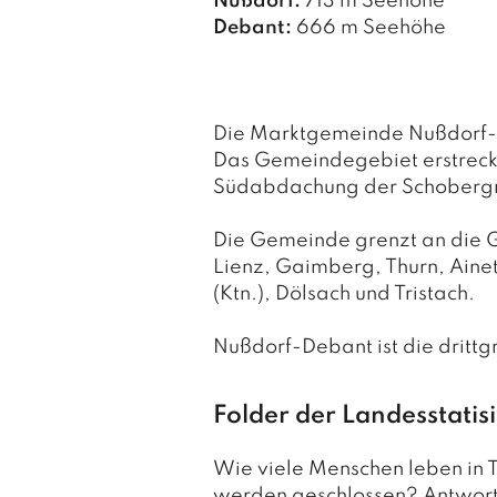
Nußdorf:
713 m Seehöhe
Debant:
666 m Seehöhe
Die Marktgemeinde Nußdorf-De
Das Gemeindegebiet erstreck
Südabdachung der Schobergru
Die Gemeinde grenzt an die
Lienz, Gaimberg, Thurn, Ainet,
(Ktn.), Dölsach und Tristach.
Nußdorf-Debant ist die drittg
Folder der Landesstatisi
Wie viele Menschen leben in T
werden geschlossen? Antworte