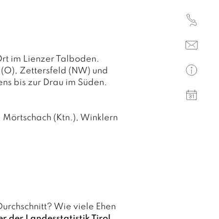
Sonnta
MÜ
(Mecki
Fre
Nachbar
Montag
rt im Lienzer Talboden.
17.00 U
(O), Zettersfeld (NW) und
Gemei
s bis zur Drau im Süden.
Nußdor
Samsta
, Mörtschach (Ktn.), Winklern
2026
Nachbar
Montag
17.00 U
Gemei
Durchschnitt? Wie viele Ehen
er der Landesstatistik Tirol
.