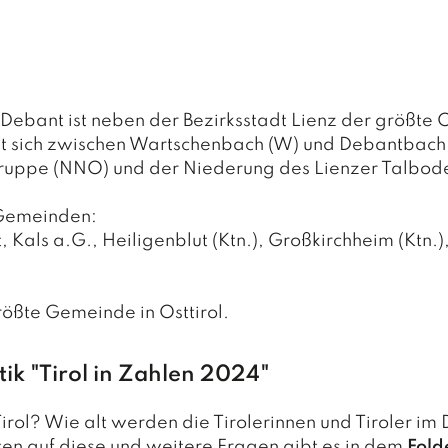
bant ist neben der Bezirksstadt Lienz der größte O
t sich zwischen Wartschenbach (W) und Debantbach 
ppe (NNO) und der Niederung des Lienzer Talboden
 Gemeinden:
 Kals a.G., Heiligenblut (Ktn.), Großkirchheim (Ktn.)
rößte Gemeinde in Osttirol.
tik "Tirol in Zahlen 2024"
irol? Wie alt werden die Tirolerinnen und Tiroler im 
n auf diese und weitere Fragen gibt es in dem
Fold