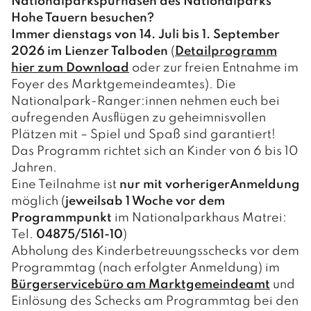
Nationalparkspürnasen des Nationalparks
Hohe Tauern besuchen?
Immer dienstags von 14. Juli bis 1. September
2026 im Lienzer Talboden
(
Detailprogramm
hier zum Download
oder zur freien Entnahme im
Foyer des Marktgemeindeamtes). Die
Nationalpark-Ranger:innen nehmen euch bei
aufregenden Ausflügen zu geheimnisvollen
Plätzen mit – Spiel und Spaß sind garantiert!
Das Programm richtet sich an Kinder von 6 bis 10
Jahren.
Eine Teilnahme ist
nur mit vorheriger
Anmeldung
möglich (
jeweils
ab 1 Woche vor dem
Programmpunkt
im Nationalparkhaus Matrei:
Tel.
04875/5161-10
)
Abholung des Kinderbetreuungsschecks vor dem
Programmtag (nach erfolgter Anmeldung) im
Bürgerservicebüro am Marktgemeindeamt
und
Einlösung des Schecks am Programmtag bei den