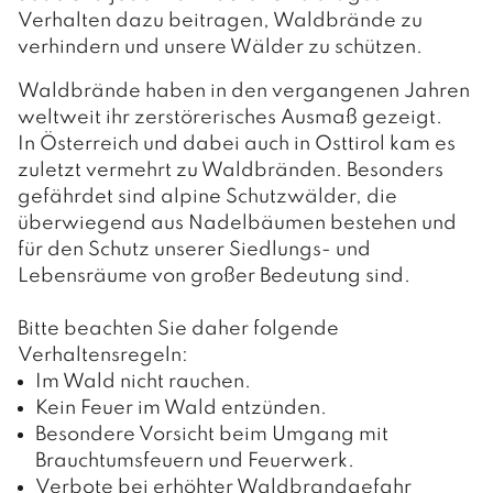
GEMEINDERAT
Verhalten dazu beitragen, Waldbrände zu
verhindern und unsere Wälder zu schützen.
GEMEINDERATSSITZUNGEN
Waldbrände haben in den vergangenen Jahren
AUSSCHÜSSE
weltweit ihr zerstörerisches Ausmaß gezeigt.
In Österreich und dabei auch in Osttirol kam es
zuletzt vermehrt zu Waldbränden. Besonders
gefährdet sind alpine Schutzwälder, die
LEBEN
überwiegend aus Nadelbäumen bestehen und
für den Schutz unserer Siedlungs- und
FAMILIE & KINDER
Lebensräume von großer Bedeutung sind.
O.K.-Zentrum Debant
GESUNDHEIT
Bitte beachten Sie daher folgende
Kindergärten
Verhaltensregeln:
Ärzte und Apotheken
FREIZEIT
Im Wald nicht rauchen.
Schulen
Sozialsprengel
Kein Feuer im Wald entzünden.
Vereine
PFARREN
Besondere Vorsicht beim Umgang mit
Büchereien
Saunaerlebnis Osttirol
Brauchtumsfeuern und Feuerwerk.
Pfarre Debant
TOURISMUS & WIRTSCHAFT
Jugendtreff
Verbote bei erhöhter Waldbrandgefahr