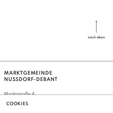
nach oben
MARKTGEMEINDE
NUSSDORF-DEBANT
Marktstraße 4
9990 Nußdorf-Debant
COOKIES
+43(0)4852/62222