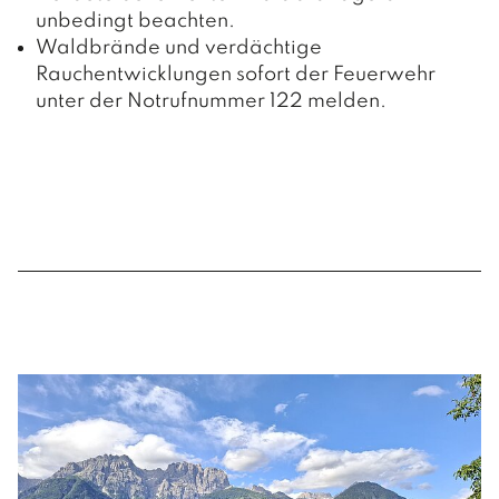
Sport- und Freizeitzentrum
Pfarre Nußdorf
unbedingt beachten.
Der Wirtschaftsstandort
Wohn- und Pflegeheim
Waldbrände und verdächtige
Spielplätze
Gewerbebetriebe
Rauchentwicklungen sofort der Feuerwehr
unter der Notrufnummer 122 melden.
Gastronomiebetriebe
Beherbergungsbetriebe
09.07.2026