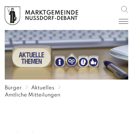
MARKTGEMEINDE
Such
BÜRGER
NUSSDORF-DEBANT
AKTUELLES
Amtliche Mitteilungen
Amtstafel
Verordnungen im RIS
Veranstaltungen
Bürger
Aktuelles
Rückblicke
Amtliche Mitteilungen
Gemeinderundschreiben
Gemeindekurier
SERVICE