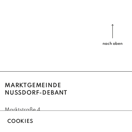
nach oben
MARKTGEMEINDE
NUSSDORF-DEBANT
Marktstraße 4
9990 Nußdorf-Debant
COOKIES
+43(0)4852/62222