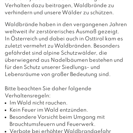
GEMEINDERAT
Verhalten dazu beitragen, Waldbrände zu
verhindern und unsere Wälder zu schützen.
GEMEINDERATSSITZUNGEN
Waldbrände haben in den vergangenen Jahren
AUSSCHÜSSE
weltweit ihr zerstörerisches Ausmaß gezeigt.
In Österreich und dabei auch in Osttirol kam es
zuletzt vermehrt zu Waldbränden. Besonders
gefährdet sind alpine Schutzwälder, die
LEBEN
überwiegend aus Nadelbäumen bestehen und
für den Schutz unserer Siedlungs- und
FAMILIE & KINDER
Lebensräume von großer Bedeutung sind.
O.K.-Zentrum Debant
GESUNDHEIT
Bitte beachten Sie daher folgende
Kindergärten
Verhaltensregeln:
Ärzte und Apotheken
FREIZEIT
Im Wald nicht rauchen.
Schulen
Sozialsprengel
Kein Feuer im Wald entzünden.
Vereine
PFARREN
Besondere Vorsicht beim Umgang mit
Büchereien
Saunaerlebnis Osttirol
Brauchtumsfeuern und Feuerwerk.
Pfarre Debant
TOURISMUS & WIRTSCHAFT
Jugendtreff
Verbote bei erhöhter Waldbrandgefahr