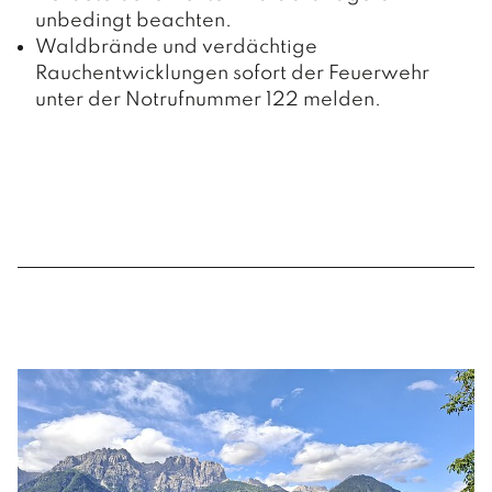
Sport- und Freizeitzentrum
Pfarre Nußdorf
unbedingt beachten.
Der Wirtschaftsstandort
Wohn- und Pflegeheim
Waldbrände und verdächtige
Spielplätze
Gewerbebetriebe
Rauchentwicklungen sofort der Feuerwehr
unter der Notrufnummer 122 melden.
Gastronomiebetriebe
Beherbergungsbetriebe
09.07.2026