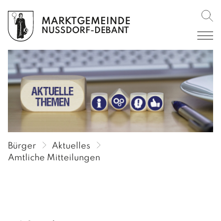
MARKTGEMEINDE
Such
BÜRGER
NUSSDORF-DEBANT
AKTUELLES
Amtliche Mitteilungen
Amtstafel
Verordnungen im RIS
Veranstaltungen
Bürger
Aktuelles
Rückblicke
Amtliche Mitteilungen
Gemeinderundschreiben
Gemeindekurier
SERVICE