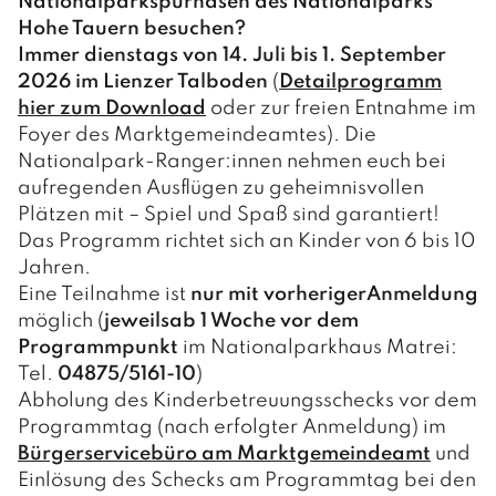
Nationalparkspürnasen des Nationalparks
Hohe Tauern besuchen?
Immer dienstags von 14. Juli bis 1. September
2026 im Lienzer Talboden
(
Detailprogramm
hier zum Download
oder zur freien Entnahme im
Foyer des Marktgemeindeamtes). Die
Nationalpark-Ranger:innen nehmen euch bei
aufregenden Ausflügen zu geheimnisvollen
Plätzen mit – Spiel und Spaß sind garantiert!
Das Programm richtet sich an Kinder von 6 bis 10
Jahren.
Eine Teilnahme ist
nur mit vorheriger
Anmeldung
möglich (
jeweils
ab 1 Woche vor dem
Programmpunkt
im Nationalparkhaus Matrei:
Tel.
04875/5161-10
)
Abholung des Kinderbetreuungsschecks vor dem
Programmtag (nach erfolgter Anmeldung) im
Bürgerservicebüro am Marktgemeindeamt
und
Einlösung des Schecks am Programmtag bei den