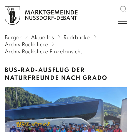
MARKTGEMEINDE
Such
BÜRGER
NUSSDORF-DEBANT
AKTUELLES
Bürger
Aktuelles
Rückblicke
Amtliche Mitteilungen
Archiv Rückblicke
Archiv Rückblicke Einzelansicht
Amtstafel
Verordnungen im RIS
BUS-RAD-AUSFLUG DER
NATURFREUNDE NACH GRADO
Veranstaltungen
Rückblicke
Gemeinderundschreiben
Gemeindekurier
SERVICE