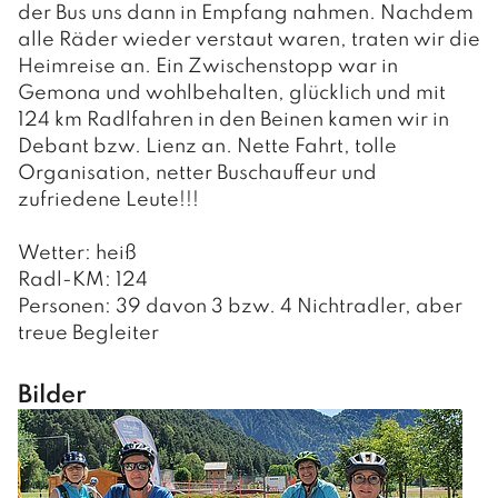
Sport- und Freizeitzentrum
der Bus uns dann in Empfang nahmen. Nachdem
Pfarre Nußdorf
Der Wirtschaftsstandort
Wohn- und Pflegeheim
alle Räder wieder verstaut waren, traten wir die
Spielplätze
Heimreise an. Ein Zwischenstopp war in
Gewerbebetriebe
Gemona und wohlbehalten, glücklich und mit
Gastronomiebetriebe
124 km Radlfahren in den Beinen kamen wir in
Debant bzw. Lienz an. Nette Fahrt, tolle
Beherbergungsbetriebe
Organisation, netter Buschauffeur und
zufriedene Leute!!!
Wetter: heiß
Radl-KM: 124
Personen: 39 davon 3 bzw. 4 Nichtradler, aber
treue Begleiter
Bilder