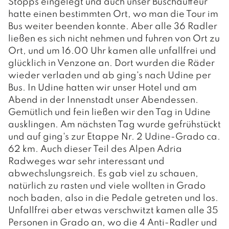
Stopps eingelegt und auch unser Buschauffeur
GEMEINDERAT
hatte einen bestimmten Ort, wo man die Tour im
Bus weiter beenden konnte. Aber alle 36 Radler
GEMEINDERATSSITZUNGEN
ließen es sich nicht nehmen und fuhren von Ort zu
Ort, und um 16.00 Uhr kamen alle unfallfrei und
AUSSCHÜSSE
glücklich in Venzone an. Dort wurden die Räder
wieder verladen und ab ging's nach Udine per
Bus. In Udine hatten wir unser Hotel und am
LEBEN
Abend in der Innenstadt unser Abendessen.
Gemütlich und fein ließen wir den Tag in Udine
FAMILIE & KINDER
ausklingen. Am nächsten Tag wurde gefrühstückt
und auf ging's zur Etappe Nr. 2 Udine-Grado ca.
O.K.-Zentrum Debant
GESUNDHEIT
62 km. Auch dieser Teil des Alpen Adria
Radweges war sehr interessant und
Kindergärten
Ärzte und Apotheken
FREIZEIT
abwechslungsreich. Es gab viel zu schauen,
Schulen
natürlich zu rasten und viele wollten in Grado
Sozialsprengel
Vereine
PFARREN
noch baden, also in die Pedale getreten und los.
Büchereien
Unfallfrei aber etwas verschwitzt kamen alle 35
Saunaerlebnis Osttirol
Pfarre Debant
TOURISMUS & WIRTSCHAFT
Personen in Grado an, wo die 4 Anti-Radler und
Jugendtreff