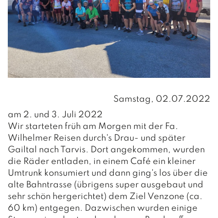
Aktuelle Informationen
INFOS
Formulare
Müllentsorgung
Gebühren/Steuern
Wasserversorgung
GEMEINDE
Leerstandsabgabe
Friedhöfe
VERWALTUNG
Vorsorge Stromausfall/Blackout
Regionet
Samstag, 02.07.2022
Amts- und Sprechstunden
PERSONEN UND KONTAKT
am 2. und 3. Juli 2022
Wir starteten früh am Morgen mit der Fa.
Verwaltung
INFOS
Wilhelmer Reisen durch's Drau- und später
Hausmeister / Reinigung
Gailtal nach Tarvis. Dort angekommen, wurden
Gemeindedaten
die Räder entladen, in einem Café ein kleiner
Bauhof
Chronik
POLITIK
Umtrunk konsumiert und dann ging's los über die
alte Bahntrasse (übrigens super ausgebaut und
sehr schön hergerichtet) dem Ziel Venzone (ca.
BÜRGERMEISTER
60 km) entgegen. Dazwischen wurden einige