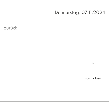
Aktuelle Informationen
INFOS
Donnerstag, 07.11.2024
Formulare
Müllentsorgung
Gebühren/Steuern
Wasserversorgung
zurück
GEMEINDE
Leerstandsabgabe
Friedhöfe
VERWALTUNG
Vorsorge Stromausfall/Blackout
Regionet
Amts- und Sprechstunden
PERSONEN UND KONTAKT
Verwaltung
INFOS
Hausmeister / Reinigung
Gemeindedaten
nach oben
Bauhof
Chronik
POLITIK
BÜRGERMEISTER