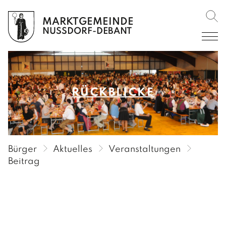
MARKTGEMEINDE
Such
BÜRGER
NUSSDORF-DEBANT
AKTUELLES
Amtliche Mitteilungen
RÜCKBLICKE
Amtstafel
Verordnungen im RIS
Veranstaltungen
Bürger
Aktuelles
Veranstaltungen
Rückblicke
Beitrag
Gemeinderundschreiben
Gemeindekurier
SERVICE