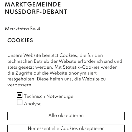
GEMEINDERAT
MARKTGEMEINDE
NUSSDORF-DEBANT
GEMEINDERATSSITZUNGEN
Marktstraße 4
AUSSCHÜSSE
9990 Nußdorf-Debant
COOKIES
+43(0)4852/62222
LEBEN
Unsere Website benutzt Cookies, die für den
+43(0)4852/62222-75 (Fax)
technischen Betrieb der Website erforderlich sind und
stets gesetzt werden. Mit Statistik-Cookies werden
FAMILIE & KINDER
marktgemeinde@nussdorf-debant.at
die Zugriffe auf die Website anonymisiert
festgehalten. Diese helfen uns, die Website zu
O.K.-Zentrum Debant
GESUNDHEIT
verbessern.
SERVICE
Kindergärten
Ärzte und Apotheken
Technisch Notwendige
FREIZEIT
Kontaktformular
Analyse
Schulen
Sozialsprengel
Vereine
Amtssignatur
PFARREN
Alle akzeptieren
Büchereien
Barrierefreiheitserklärung
Saunaerlebnis Osttirol
Pfarre Debant
Impressum
TOURISMUS & WIRTSCHAFT
Jugendtreff
Nur essentielle Cookies akzeptieren
Datenschutzerklärung