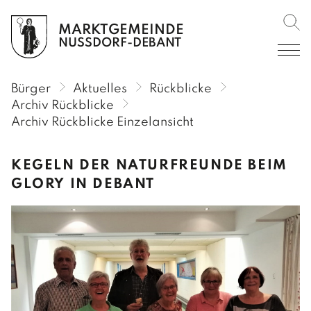
MARKTGEMEINDE
Such
BÜRGER
NUSSDORF-DEBANT
AKTUELLES
Bürger
Aktuelles
Rückblicke
Amtliche Mitteilungen
Archiv Rückblicke
Archiv Rückblicke Einzelansicht
Amtstafel
Verordnungen im RIS
KEGELN DER NATURFREUNDE BEIM
GLORY IN DEBANT
Veranstaltungen
Rückblicke
Gemeinderundschreiben
Gemeindekurier
SERVICE