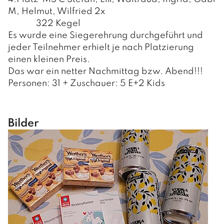
Sport- und Freizeitzentrum
Pfarre Nußdorf
Der Wirtschaftsstandort
M, Helmut, Wilfried 2x
Wohn- und Pflegeheim
Spielplätze
322 Kegel
Gewerbebetriebe
Es wurde eine Siegerehrung durchgeführt und
jeder Teilnehmer erhielt je nach Platzierung
Gastronomiebetriebe
einen kleinen Preis.
Beherbergungsbetriebe
Das war ein netter Nachmittag bzw. Abend!!!
Personen: 31 + Zuschauer: 5 E+2 Kids
Bilder