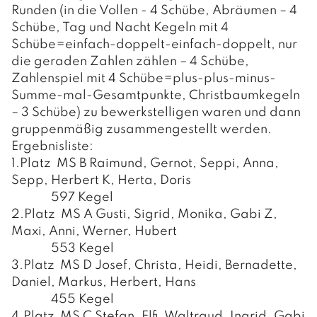
GEMEINDERAT
Runden (in die Vollen - 4 Schübe, Abräumen – 4
Schübe, Tag und Nacht Kegeln mit 4
GEMEINDERATSSITZUNGEN
Schübe=einfach-doppelt-einfach-doppelt, nur
die geraden Zahlen zählen – 4 Schübe,
AUSSCHÜSSE
Zahlenspiel mit 4 Schübe=plus-plus-minus-
Summe-mal-Gesamtpunkte, Christbaumkegeln
– 3 Schübe) zu bewerkstelligen waren und dann
gruppenmäßig zusammengestellt werden.
LEBEN
Ergebnisliste:
1.Platz MS B Raimund, Gernot, Seppi, Anna,
FAMILIE & KINDER
Sepp, Herbert K, Herta, Doris
O.K.-Zentrum Debant
597 Kegel
GESUNDHEIT
2.Platz MS A Gusti, Sigrid, Monika, Gabi Z,
Kindergärten
Ärzte und Apotheken
Maxi, Anni, Werner, Hubert
FREIZEIT
553 Kegel
Schulen
Sozialsprengel
Vereine
3.Platz MS D Josef, Christa, Heidi, Bernadette,
PFARREN
Büchereien
Daniel, Markus, Herbert, Hans
Saunaerlebnis Osttirol
Pfarre Debant
455 Kegel
TOURISMUS & WIRTSCHAFT
Jugendtreff
4.Platz MS C Stefan, Elfi, Waltraud, Ingrid, Gabi