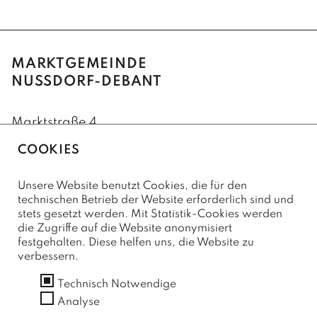
MARKTGEMEINDE
NUSSDORF-DEBANT
Marktstraße 4
9990 Nußdorf-Debant
COOKIES
+43(0)4852/62222
Unsere Website benutzt Cookies, die für den
+43(0)4852/62222-75 (Fax)
technischen Betrieb der Website erforderlich sind und
stets gesetzt werden. Mit Statistik-Cookies werden
marktgemeinde@nussdorf-debant.at
die Zugriffe auf die Website anonymisiert
festgehalten. Diese helfen uns, die Website zu
verbessern.
SERVICE
Technisch Notwendige
Kontaktformular
Analyse
Amtssignatur