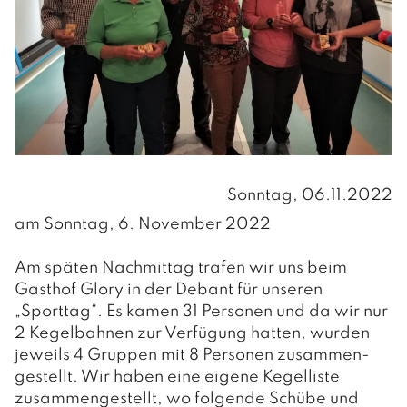
Aktuelle Informationen
INFOS
Formulare
Müllentsorgung
Gebühren/Steuern
Wasserversorgung
GEMEINDE
Leerstandsabgabe
Friedhöfe
VERWALTUNG
Vorsorge Stromausfall/Blackout
Regionet
Amts- und Sprechstunden
Sonntag, 06.11.2022
PERSONEN UND KONTAKT
am Sonntag, 6. November 2022
Verwaltung
INFOS
Am späten Nachmittag trafen wir uns beim
Hausmeister / Reinigung
Gemeindedaten
Gasthof Glory in der Debant für unseren
Bauhof
„Sporttag“. Es kamen 31 Personen und da wir nur
Chronik
POLITIK
2 Kegelbahnen zur Verfügung hatten, wurden
jeweils 4 Gruppen mit 8 Personen zusammen-
BÜRGERMEISTER
gestellt. Wir haben eine eigene Kegelliste
zusammengestellt, wo folgende Schübe und