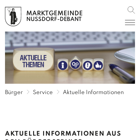
MARKTGEMEINDE
Such
BÜRGER
NUSSDORF-DEBANT
AKTUELLES
Amtliche Mitteilungen
SERVICE
Amtstafel
Aktuelle Informationen
Verordnungen im RIS
Formulare
Veranstaltungen
Gebühren/Steuern
Bürger
Service
Aktuelle Informationen
Rückblicke
Leerstandsabgabe
Gemeinderundschreiben
Vorsorge Stromausfall/Blackout
Gemeindekurier
INFOS
AKTUELLE INFORMATIONEN AUS
Müllentsorgung