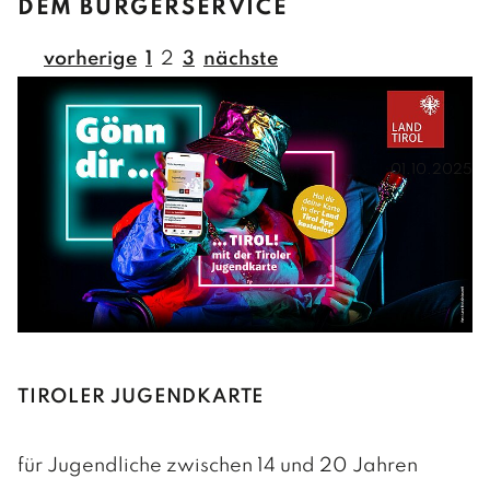
DEM BÜRGERSERVICE
Wasserversorgung
GEMEINDE
vorherige
1
2
3
nächste
Friedhöfe
VERWALTUNG
Regionet
Amts- und Sprechstunden
PERSONEN UND KONTAKT
01.10.2025
Verwaltung
INFOS
Hausmeister / Reinigung
Gemeindedaten
Bauhof
Chronik
POLITIK
BÜRGERMEISTER
TIROLER JUGENDKARTE
GEMEINDERAT
GEMEINDERATSSITZUNGEN
für Jugendliche zwischen 14 und 20 Jahren