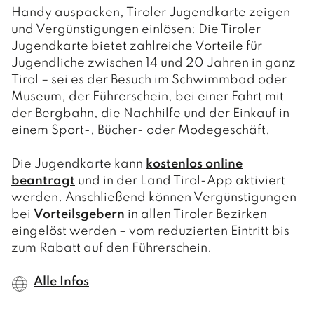
Handy auspacken, Tiroler Jugendkarte zeigen
AUSSCHÜSSE
und Vergünstigungen einlösen: Die Tiroler
Jugendkarte bietet zahlreiche Vorteile für
Jugendliche zwischen 14 und 20 Jahren in ganz
LEBEN
Tirol – sei es der Besuch im Schwimmbad oder
Museum, der Führerschein, bei einer Fahrt mit
FAMILIE & KINDER
der Bergbahn, die Nachhilfe und der Einkauf in
einem Sport-, Bücher- oder Modegeschäft.
O.K.-Zentrum Debant
GESUNDHEIT
Die Jugendkarte kann
kostenlos online
Kindergärten
Ärzte und Apotheken
FREIZEIT
beantragt
und in der Land Tirol-App aktiviert
Schulen
werden. Anschließend können Vergünstigungen
Sozialsprengel
Vereine
PFARREN
bei
Vorteilsgebern
in allen Tiroler Bezirken
Büchereien
eingelöst werden – vom reduzierten Eintritt bis
Saunaerlebnis Osttirol
Pfarre Debant
TOURISMUS & WIRTSCHAFT
zum Rabatt auf den Führerschein.
Jugendtreff
Sport- und Freizeitzentrum
Pfarre Nußdorf
Der Wirtschaftsstandort
Wohn- und Pflegeheim
Alle Infos
Spielplätze
Gewerbebetriebe