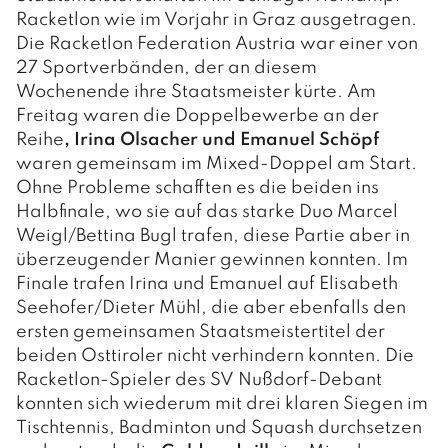
GEMEINDERAT
Racketlon wie im Vorjahr in Graz ausgetragen.
Die Racketlon Federation Austria war einer von
GEMEINDERATSSITZUNGEN
27 Sportverbänden, der an diesem
Wochenende ihre Staatsmeister kürte. Am
AUSSCHÜSSE
Freitag waren die Doppelbewerbe an der
Reihe
, Irina Olsacher und Emanuel Schöpf
waren gemeinsam im Mixed-Doppel am Start.
LEBEN
Ohne Probleme schafften es die beiden ins
Halbfinale, wo sie auf das starke Duo Marcel
FAMILIE & KINDER
Weigl/Bettina Bugl trafen, diese Partie aber in
überzeugender Manier gewinnen konnten. Im
O.K.-Zentrum Debant
GESUNDHEIT
Finale trafen Irina und Emanuel auf Elisabeth
Seehofer/Dieter Mühl, die aber ebenfalls den
Kindergärten
Ärzte und Apotheken
FREIZEIT
ersten gemeinsamen Staatsmeistertitel der
Schulen
beiden Osttiroler nicht verhindern konnten. Die
Sozialsprengel
Vereine
PFARREN
Racketlon-Spieler des SV Nußdorf-Debant
Büchereien
konnten sich wiederum mit drei klaren Siegen im
Saunaerlebnis Osttirol
Pfarre Debant
TOURISMUS & WIRTSCHAFT
Tischtennis, Badminton und Squash durchsetzen
Jugendtreff