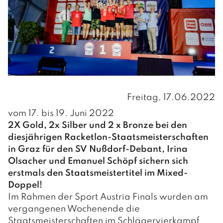
Aktuelle Informationen
INFOS
Formulare
Müllentsorgung
Gebühren/Steuern
Wasserversorgung
GEMEINDE
Leerstandsabgabe
Friedhöfe
VERWALTUNG
Vorsorge Stromausfall/Blackout
Regionet
Freitag, 17.06.2022
Amts- und Sprechstunden
PERSONEN UND KONTAKT
vom 17. bis 19. Juni 2022
2X Gold, 2x Silber und 2 x Bronze bei den
Verwaltung
INFOS
diesjährigen Racketlon-Staatsmeisterschaften
Hausmeister / Reinigung
in Graz für den SV Nußdorf-Debant, Irina
Gemeindedaten
Olsacher und Emanuel Schöpf sichern sich
Bauhof
Chronik
erstmals den Staatsmeistertitel im Mixed-
POLITIK
Doppel!
Im Rahmen der Sport Austria Finals wurden am
BÜRGERMEISTER
vergangenen Wochenende die
Staatsmeisterschaften im Schlägervierkampf