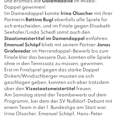
Sport- und Freizeitzentrum
und erstmals die
Goldmedaille
im Mixed-
Pfarre Nußdorf
Der Wirtschaftsstandort
Wohn- und Pflegeheim
Doppel gewinnen!
Spielplätze
Im Damendoppel konnte
Irina Olsacher
mit ihrer
Gewerbebetriebe
Partnerin
Bettina Bugl
ebenfalls alle Spiele für
Gastronomiebetriebe
sich entscheiden, und im Finale gegen Elisabeth
Seehofer/Linda Schedl somit auch den
Beherbergungsbetriebe
Staatsmeistertitel im Damendoppel
einfahren.
Emanuel Schöpf
blieb mit seinem Partner
Jonas
Grafeneder
im Herrendoppel-Bewerb bis zum
Finale klar das bessere Duo, konnten alle Spiele
ohne in den Tennissatz zu müssen, gewinnen.
Erst im Finalspiel gegen das starke Doppel
Dickert/Windischberger mussten sie sich
geschlagen geben, konnten sich aber trotzdem
über den
Vizestaatsmeistertitel
freuen.
Am Samstag stand der Teambewerb auf dem
Programm, bei dem der SV Nußdorf-Debant mit
einem Team in der 1. Bundesliga am Start war.
Irina Olsacher, Emanuel Schöpf, Hans-Peter