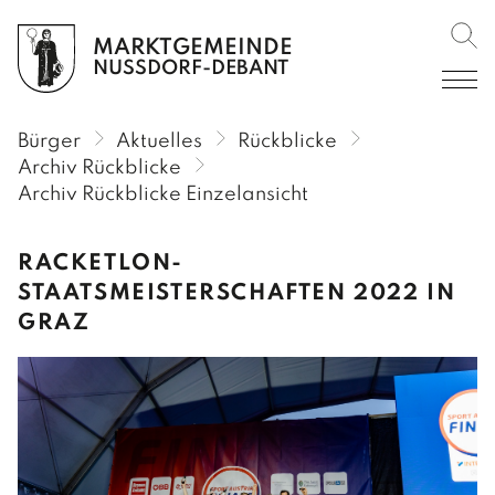
MARKTGEMEINDE
Such
BÜRGER
NUSSDORF-DEBANT
AKTUELLES
Bürger
Aktuelles
Rückblicke
Amtliche Mitteilungen
Archiv Rückblicke
Archiv Rückblicke Einzelansicht
Amtstafel
Verordnungen im RIS
RACKETLON-
STAATSMEISTERSCHAFTEN 2022 IN
Veranstaltungen
GRAZ
Rückblicke
Gemeinderundschreiben
Gemeindekurier
SERVICE