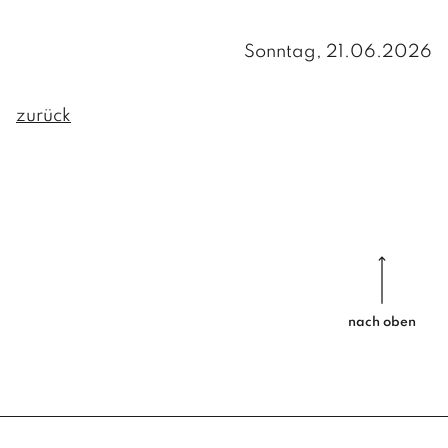
Aktuelle Informationen
INFOS
Sonntag, 21.06.2026
Formulare
Müllentsorgung
Gebühren/Steuern
Wasserversorgung
zurück
GEMEINDE
Leerstandsabgabe
Friedhöfe
VERWALTUNG
Vorsorge Stromausfall/Blackout
Regionet
Amts- und Sprechstunden
PERSONEN UND KONTAKT
Verwaltung
INFOS
Hausmeister / Reinigung
Gemeindedaten
nach oben
Bauhof
Chronik
POLITIK
BÜRGERMEISTER