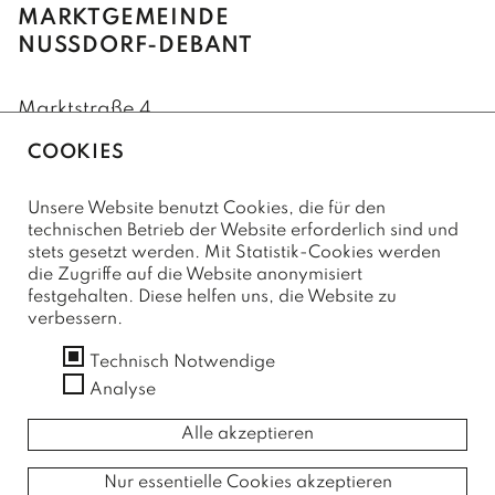
GEMEINDERAT
MARKTGEMEINDE
NUSSDORF-DEBANT
GEMEINDERATSSITZUNGEN
Marktstraße 4
AUSSCHÜSSE
9990 Nußdorf-Debant
COOKIES
+43(0)4852/62222
LEBEN
Unsere Website benutzt Cookies, die für den
+43(0)4852/62222-75 (Fax)
technischen Betrieb der Website erforderlich sind und
stets gesetzt werden. Mit Statistik-Cookies werden
FAMILIE & KINDER
marktgemeinde@nussdorf-debant.at
die Zugriffe auf die Website anonymisiert
festgehalten. Diese helfen uns, die Website zu
O.K.-Zentrum Debant
GESUNDHEIT
verbessern.
SERVICE
Kindergärten
Ärzte und Apotheken
Technisch Notwendige
FREIZEIT
Kontaktformular
Analyse
Schulen
Sozialsprengel
Vereine
Amtssignatur
PFARREN
Alle akzeptieren
Büchereien
Barrierefreiheitserklärung
Saunaerlebnis Osttirol
Pfarre Debant
Impressum
TOURISMUS & WIRTSCHAFT
Jugendtreff
Nur essentielle Cookies akzeptieren
Datenschutzerklärung