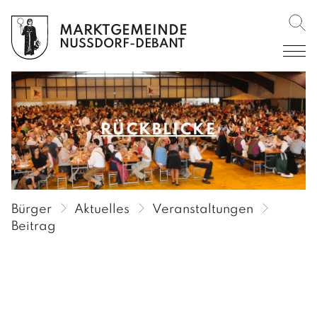
MARKTGEMEINDE
Such
BÜRGER
NUSSDORF-DEBANT
AKTUELLES
Amtliche Mitteilungen
RÜCKBLICKE
Amtstafel
Verordnungen im RIS
Veranstaltungen
Bürger
Aktuelles
Veranstaltungen
Rückblicke
Beitrag
Gemeinderundschreiben
Gemeindekurier
SERVICE